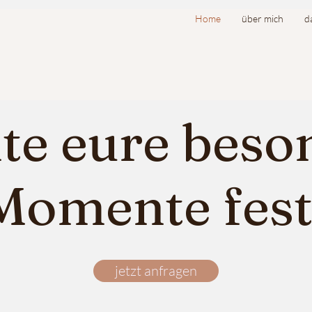
Home
über mich
d
lte eure bes
Momente fest
jetzt anfragen